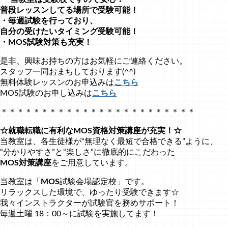
普段レッスンしてる場所で受験可能！
・毎週試験を行っており、
自分の受けたいタイミング受験可能！
・MOS試験対策も充実！
是非、興味お持ちの方はお気軽にご連絡ください。
スタッフ一同おまちしております(^^)
無料体験レッスンのお申込みは
こちら
MOS試験のお申し込みは
こちら
＊＊＊＊＊＊＊＊＊＊＊＊＊＊＊＊＊＊＊＊＊＊＊＊
☆就職転職に有利なMOS資格対策講座が充実！☆
当教室は、各生徒様が“無理なく最短で合格できる”ように、
“分かりやすさ”と“楽しさ”に徹底的にこだわった
MOS対策講座
をご用意しています。
当教室は「
MOS
試験会場認定校」です。
リラックスした環境で、ゆったり受験できます☆
我々インストラクターが試験官を務めサポート！
毎週土曜 18：00～に試験を実施してます！