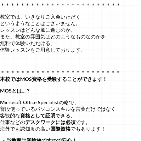
＊＊＊＊＊＊＊＊＊＊＊＊＊＊＊＊＊＊＊＊＊＊＊＊
教室では、いきなりご入会いただく
というようなことはございません。
レッスンはどんな風に進むのか、
また、教室の雰囲気はどのようなものなのかを
無料で体験いただける、
体験レッスンをご用意しております。
＊＊＊＊＊＊＊＊＊＊＊＊＊＊＊＊＊＊＊＊＊＊＊＊
本校ではMOS資格を受験することができます！
MOSとは…？
M
icrosoft
O
ffice
S
pecialistの略で、
普段使っているパソコンスキルを言葉だけではなく
客観的な
資格として証明
できる、
仕事などの
デスクワークには必須
です。
海外でも認知度の高い
国際資格
でもあります！
・当教室は受験校ですので安心！